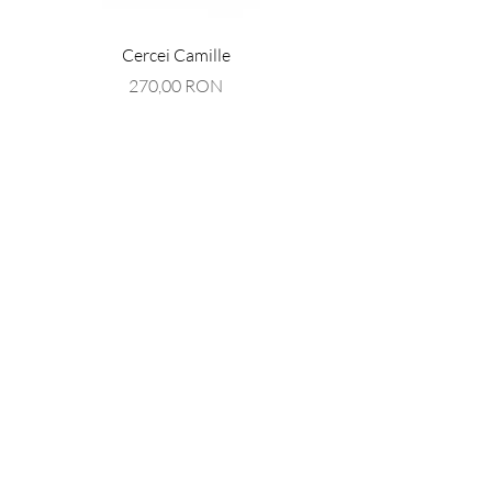
Cercei Camille
Preț
270,00 RON