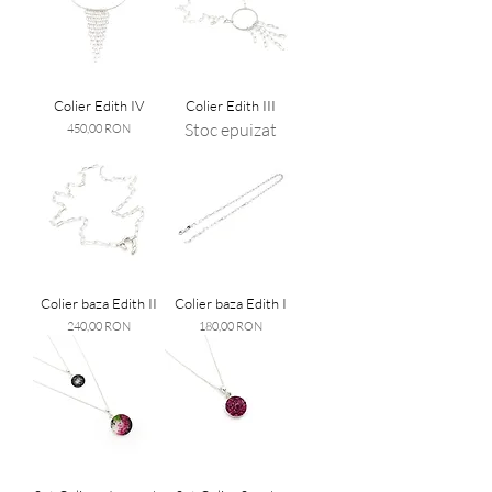
Colier Edith IV
Colier Edith III
Stoc epuizat
Preț
450,00 RON
Colier baza Edith II
Colier baza Edith I
Preț
Preț
240,00 RON
180,00 RON