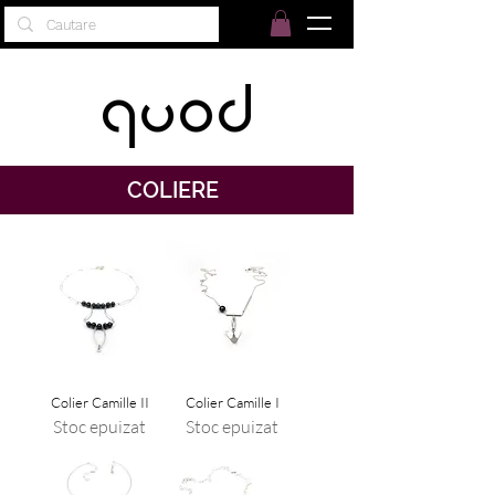
COLIERE
Colier Camille II
Colier Camille I
Stoc epuizat
Stoc epuizat